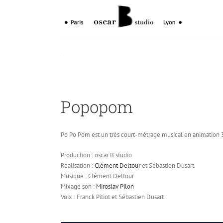
Skip
to
content
Popopom
Po Po Pom est un très court-métrage musical en animation 3D
Production : oscar B studio
Réalisation :
Clément Deltour
et Sébastien Dusart.
Musique : Clément Deltour
Mixage son :
Miroslav Pilon
Voix : Franck Pitiot et Sébastien Dusart